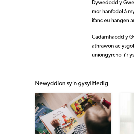
Dywedodd y Gwein
mor hanfodol â my
ifanc eu hangen a
Cadarnhaodd y Gwe
athrawon ac ysgo
uniongyrchol i’r y
Newyddion sy’n gysylltiedig