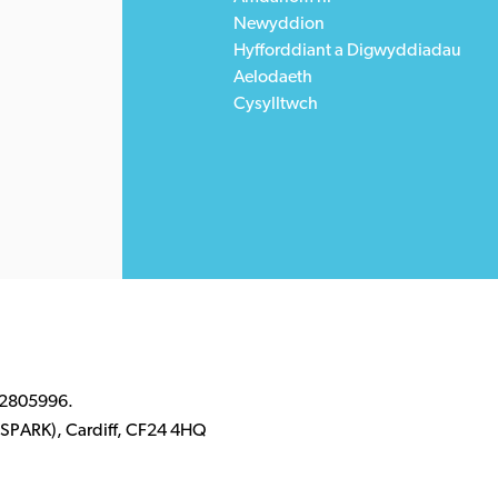
Newyddion
Hyfforddiant a Digwyddiadau
Aelodaeth
Cysylltwch
 2805996.
k (SPARK), Cardiff, CF24 4HQ