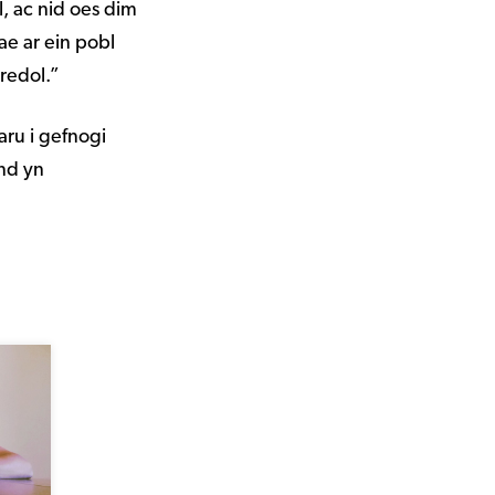
 ac nid oes dim
ae ar ein pobl
redol.”
ru i gefnogi
nd yn