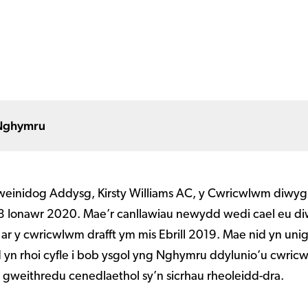
Nghymru
inidog Addysg, Kirsty Williams AC, y Cwricwlwm diwyg
 Ionawr 2020. Mae’r canllawiau newydd wedi cael eu diw
ar y cwricwlwm drafft ym mis Ebrill 2019. Mae nid yn uni
d yn rhoi cyfle i bob ysgol yng Nghymru ddylunio’u cwri
 gweithredu cenedlaethol sy’n sicrhau rheoleidd-dra.