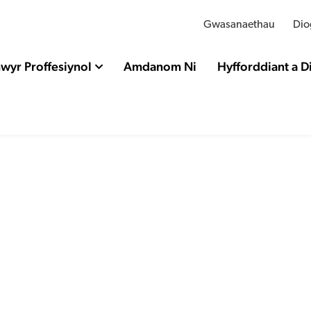
Gwasanaethau
Dio
wyr Proffesiynol
Amdanom Ni
Hyfforddiant a 
wricwlwm yng Nghym