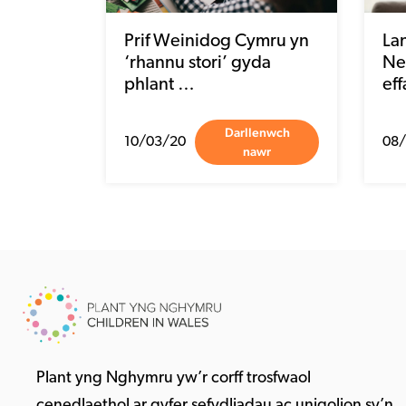
Prif Weinidog Cymru yn
La
‘rhannu stori’ gyda
Ne
phlant …
eff
Darllenwch
10/03/20
08/
nawr
Plant yng Nghymru yw’r corff trosfwaol
cenedlaethol ar gyfer sefydliadau ac unigolion sy’n