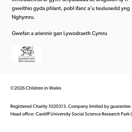
gweithio gyda phlant, pobl ifanc a’u teuluoedd yng
Nghymru.
Gwefan a ariennir gan Lywodraeth Cymru
©2026 Children in Wales
Registered Charity 1020313. Company limited by guarantee
Head office: Cardiff University Social Science Research Par