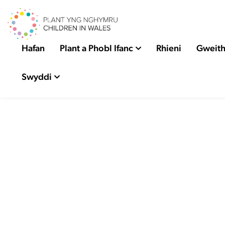
Hafan
Plant a Phobl Ifanc
Rhieni
Gweith
Swyddi
C