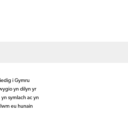
iedig i Gymru
ygio yn dilyn yr
g yn symlach ac yn
cwlwm eu hunain