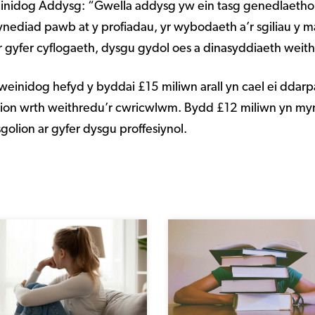
idog Addysg: “Gwella addysg yw ein tasg genedlaethol,
nediad pawb at y profiadau, yr wybodaeth a’r sgiliau y m
r gyfer cyflogaeth, dysgu gydol oes a dinasyddiaeth weith
inidog hefyd y byddai £15 miliwn arall yn cael ei ddarpa
lion wrth weithredu’r cwricwlwm. Bydd £12 miliwn yn my
sgolion ar gyfer dysgu proffesiynol.