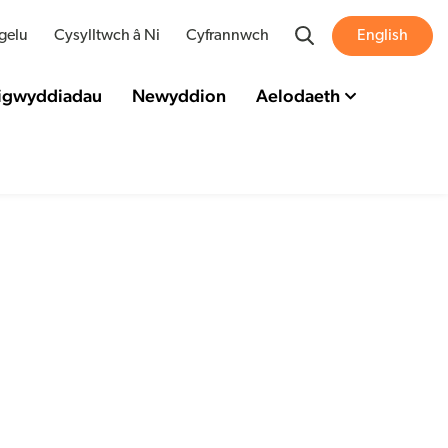
Search
gelu
Cysylltwch â Ni
Cyfrannwch
English
Digwyddiadau
Newyddion
Aelodaeth
ru