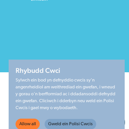
Rhybudd Cwci
Sylwch ein bod yn defnyddio cwcis sy'n
angenrheidiol am weithrediad ein gwefan, i wneud
y gorau o'n berfformiad ac i ddadansoddi defnydd
ein gwefan. Cliciwch i dderbyn neu weld ein Polisi
Cwcis i gael mwy o wybodaeth.
Made by Limegreentangerine
Allow all
Gweld ein Polisi Cwcis