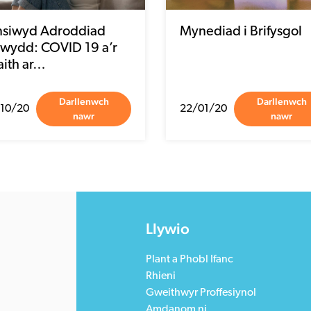
nsiwyd Adroddiad
Mynediad i Brifysgol
wydd: COVID 19 a’r
aith ar…
Darllenwch
Darllenwch
10/20
22/01/20
nawr
nawr
Llywio
Plant a Phobl Ifanc
Rhieni
Gweithwyr Proffesiynol
Amdanom ni