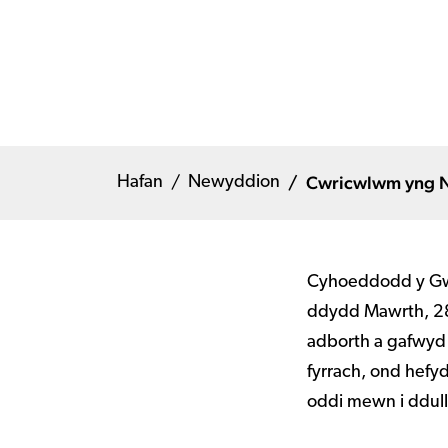
Cwricwlwm yng 
Hafan
Newyddion
Cyhoeddodd y Gwe
ddydd Mawrth, 28
adborth a gafwyd 
fyrrach, ond hefy
oddi mewn i ddull