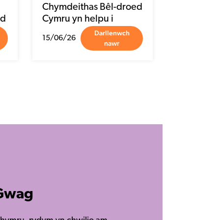
Gwag
ghymru, rydym yn chwilio am
dros gyfleoedd i weithio o
Os mai chi yw hwn, edrychwch
el.