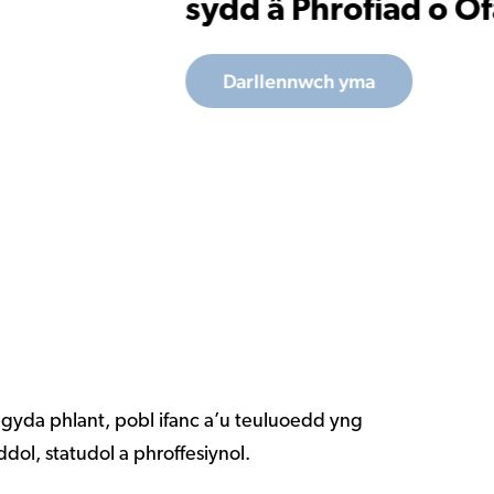
 gyda phlant, pobl ifanc a’u teuluoedd yng
ol, statudol a phroffesiynol.