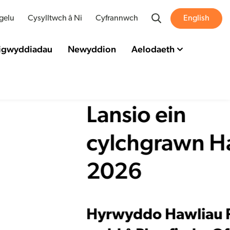
Search
gelu
Cysylltwch â Ni
Cyfrannwch
English
Digwyddiadau
Newyddion
Aelodaeth