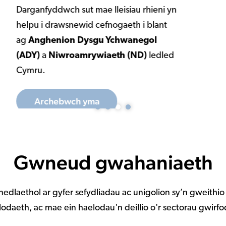
Gwneud gwahaniaeth
nedlaethol ar gyfer sefydliadau ac unigolion sy’n gweithio
daeth, ac mae ein haelodau'n deillio o'r sectorau gwirfodd