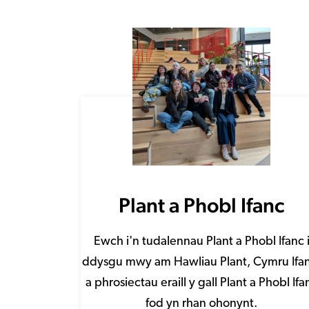
Plant a Phobl Ifanc
Ewch i'n tudalennau Plant a Phobl Ifanc 
ddysgu mwy am Hawliau Plant, Cymru Ifa
a phrosiectau eraill y gall Plant a Phobl Ifa
fod yn rhan ohonynt.
Dysgu mwy