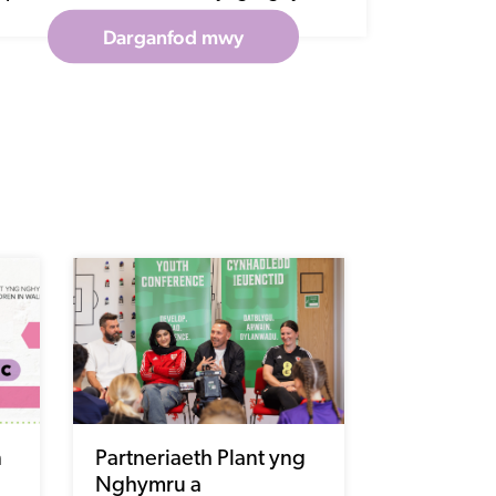
n
Partneriaeth Plant yng
Nghymru a
Chymdeithas Bêl-droed
dd
Cymru yn helpu i
ymgorffori llais
Darllenwch
15/06/26
ieuenctid ar draws pêl-
nawr
droed Cymru