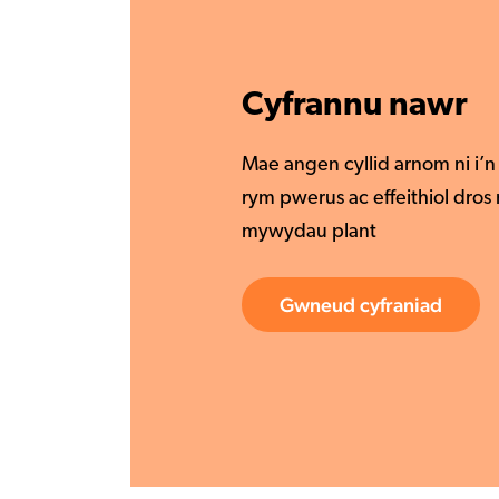
Mae angen cyllid arnom ni i’n 
rym pwerus ac effeithiol dro
mywydau plant
Gwneud cyfraniad