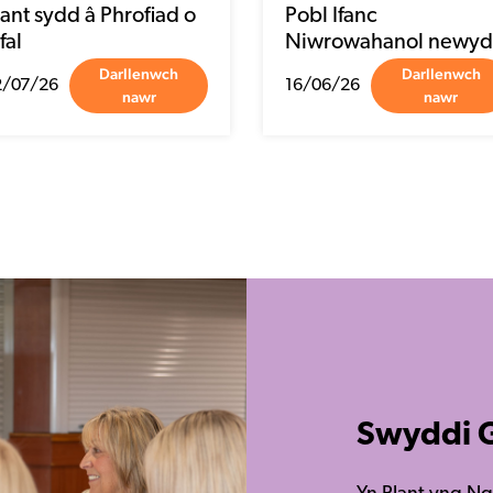
Swyddi 
Yn Plant yng N
bobl sy’n frwd 
fewn y sector. 
beth sydd ar ga