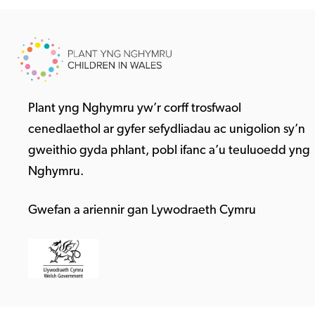
Plant yng Nghymru yw’r corff trosfwaol
cenedlaethol ar gyfer sefydliadau ac unigolion sy’n
gweithio gyda phlant, pobl ifanc a’u teuluoedd yng
Nghymru.
Gwefan a ariennir gan Lywodraeth Cymru
©2026 Children in Wales
Registered Charity 1020313. Company limited by guarantee