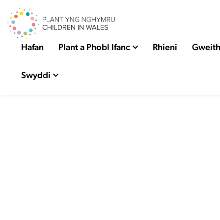
Hafan
Plant a Phobl Ifanc
Rhieni
Gweith
Swyddi
Lansio ein
cylchgrawn Haf
2026
Hyrwyddo Hawliau Plan