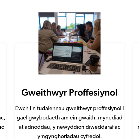
Gweithwyr Proffesiynol
i
Ewch i'n tudalennau gweithwyr proffesiynol i
nc,
gael gwybodaeth am ein gwaith, mynediad
nc
at adnoddau, y newyddion diweddaraf ac
ymgynghoriadau cyfredol.
Rhagor o wybodaeth