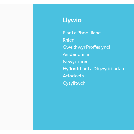
Rhieni
Gweithwyr Proffesiynol
Amdanom ni
Newyddion
Hyfforddiant a Digwyddiadau
Aelodaeth
Cysylltwch
 2805996.