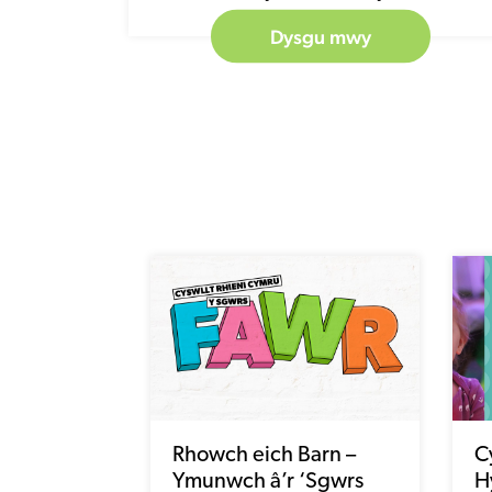
Rhowch eich Barn –
C
Ymunwch â’r ‘Sgwrs
H
Fawr’ bellach yn fyw
P
O
Darllenwch
03/08/26
0
nawr