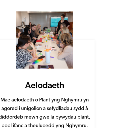
Aelodaeth
Mae aelodaeth o Plant yng Nghymru yn
agored i unigolion a sefydliadau sydd â
diddordeb mewn gwella bywydau plant,
pobl ifanc a theuluoedd yng Nghymru.
Darganfod mwy