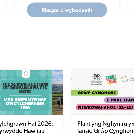
ylchgrawn Haf 2026:
Plant yng Nghymru y
yrwyddo Hawliau
lansio Grŵp Cynghori
lant sydd â Phrofiad o
Pobl Ifanc
fal
Niwrowahanol newy
Darllenwch
Darllenwch
2/07/26
16/06/26
nawr
nawr