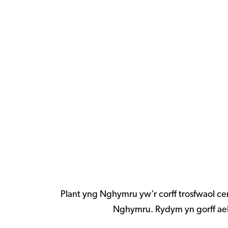
sydd â Phrofiad o Ofal
Darllennwch yma
Plant yng Nghymru yw’r corff trosfwaol ce
Nghymru. Rydym yn gorff aelo