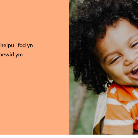
helpu i fod yn
s newid ym
Llywio
Plant a Phobl Ifanc