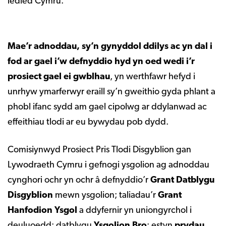
ledled Cymru.
Mae’r adnoddau, sy’n gynyddol ddilys ac yn dal i
fod ar gael i’w defnyddio hyd yn oed wedi i’r
prosiect gael ei gwblhau
, yn werthfawr hefyd i
unrhyw ymarferwyr eraill sy’n gweithio gyda phlant a
phobl ifanc sydd am gael cipolwg ar ddylanwad ac
effeithiau tlodi ar eu bywydau pob dydd.
Comisiynwyd Prosiect Pris Tlodi Disgyblion gan
Lywodraeth Cymru i gefnogi ysgolion ag adnoddau
cynghori ochr yn ochr â defnyddio’r
Grant
Datblygu
Disgyblion
mewn ysgolion; taliadau’r
Grant
Hanfodion Ysgol
a ddyfernir yn uniongyrchol i
deuluoedd; datblygu
Ysgolion Bro
; estyn
prydau