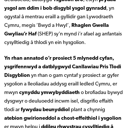
ysgol am ddim i bob disgybl ysgol gynradd
, yn
ogystal â mentrau eraill a gyllidir gan Lywodraeth
Cymru, megis ‘Bwyd a Hwyl’,
Rhaglen Gwella
Gwyliau’r Haf
(SHEP) sy’n mynd i’r afael ag anfantais
cysylltiedig â thlodi yn ein hysgolion.
Yn rhan annatod o’r prosiect 5 mlynedd cyfan,
ysgrifennwyd a datblygwyd Canllawiau Pris Tlodi
Disgyblion
yn rhan o gam cyntaf y prosiect ar gyfer
ysgolion a lleoliadau addysg eraill ledled Cymru, er
mwyn
cynyddu ymwybyddiaeth
o brofiadau bywyd
dysgwyr o deuluoedd incwm isel, disgrifio effaith
tlodi ar
fywydau beunyddiol
plant a chynnig
atebion gwirioneddol a chost-effeithiol i ysgolion
er mwyn helpu i
ddileu rhwystrau cysylltiedig â