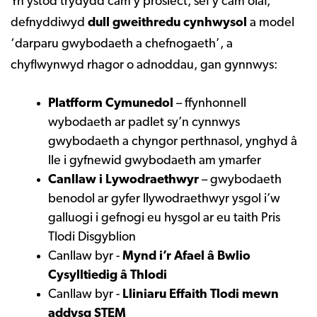
Yn ystod trydydd cam y prosiect, sef y cam olaf,
defnyddiwyd
dull gweithredu cynhwysol
a model
‘darparu gwybodaeth a chefnogaeth’, a
chyflwynwyd rhagor o adnoddau, gan gynnwys:
Platfform Cymunedol
– ffynhonnell
wybodaeth ar padlet sy’n cynnwys
gwybodaeth a chyngor perthnasol, ynghyd â
lle i gyfnewid gwybodaeth am ymarfer
Canllaw i Lywodraethwyr
– gwybodaeth
benodol ar gyfer llywodraethwyr ysgol i’w
galluogi i gefnogi eu hysgol ar eu taith Pris
Tlodi Disgyblion
Canllaw byr -
Mynd i’r Afael â Bwlio
Cysylltiedig â Thlodi
Canllaw byr -
Lliniaru Effaith Tlodi mewn
addysg STEM