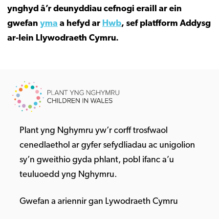
ynghyd â’r deunyddiau cefnogi eraill ar ein
gwefan
yma
a hefyd ar
Hwb
, sef platfform Addysg
ar-lein Llywodraeth Cymru.
Plant yng Nghymru yw’r corff trosfwaol
cenedlaethol ar gyfer sefydliadau ac unigolion
sy’n gweithio gyda phlant, pobl ifanc a’u
teuluoedd yng Nghymru.
Gwefan a ariennir gan Lywodraeth Cymru