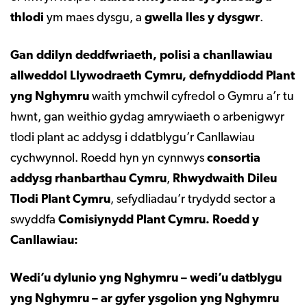
thlodi
ym maes dysgu, a
gwella lles y dysgwr
.
Gan ddilyn deddfwriaeth, polisi a chanllawiau
allweddol Llywodraeth Cymru, defnyddiodd Plant
yng Nghymru
waith ymchwil cyfredol o Gymru a’r tu
hwnt, gan weithio gydag amrywiaeth o arbenigwyr
tlodi plant ac addysg i ddatblygu’r Canllawiau
cychwynnol. Roedd hyn yn cynnwys
consortia
addysg rhanbarthau Cymru
,
Rhwydwaith Dileu
Tlodi Plant Cymru
, sefydliadau’r trydydd sector a
swyddfa
Comisiynydd Plant Cymru. Roedd y
Canllawiau:
Wedi’u dylunio yng Nghymru – wedi’u datblygu
yng Nghymru – ar gyfer ysgolion yng Nghymru