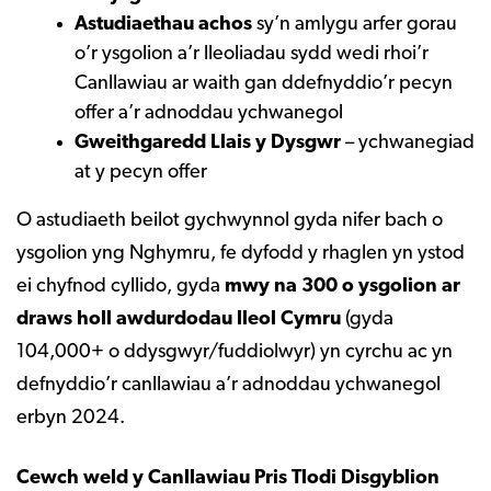
Astudiaethau achos
sy’n amlygu arfer gorau
o’r ysgolion a’r lleoliadau sydd wedi rhoi’r
Canllawiau ar waith gan ddefnyddio’r pecyn
offer a’r adnoddau ychwanegol
Gweithgaredd Llais y Dysgwr
– ychwanegiad
at y pecyn offer
O astudiaeth beilot gychwynnol gyda nifer bach o
ysgolion yng Nghymru, fe dyfodd y rhaglen yn ystod
ei chyfnod cyllido, gyda
mwy na 300 o ysgolion ar
draws holl awdurdodau lleol Cymru
(gyda
104,000+ o ddysgwyr/fuddiolwyr) yn cyrchu ac yn
defnyddio’r canllawiau a’r adnoddau ychwanegol
erbyn 2024.
Cewch weld y Canllawiau Pris Tlodi Disgyblion