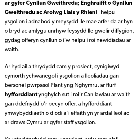
ar gyfer Cynllun Gweithredu; Enghraifft o Gynllun
Gweithredu ac Arolwg Llais y Rhieni
i helpu
ysgolion i adnabod y meysydd lle mae arfer da ar hyn
o bryd ac amlygu unrhyw feysydd lle gwelir diffygion,
gydag offeryn cynllunio i’w helpu i roi newidiadau ar
waith.
Ar hyd ail a thrydydd cam y prosiect, cynigiwyd
cymorth ychwanegol i ysgolion a lleoliadau gan
bersonél pwrpasol Plant yng Nghymru, ar ffurf
hyfforddiant
ynghylch sut i roi’r Canllawiau ar waith
gan ddefnyddio’r pecyn offer, a hyfforddiant
ymwybyddiaeth o dlodi a’i effaith yn yr ardal leol ac
ar draws Cymru ar gyfer staff ysgolion.