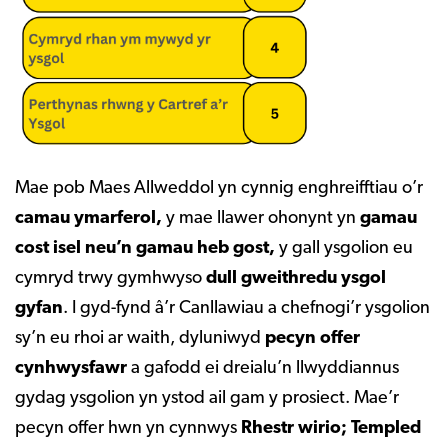
Mae pob Maes Allweddol yn cynnig enghreifftiau o’r
camau ymarferol,
y mae llawer ohonynt yn
gamau
cost isel neu’n gamau heb gost,
y gall ysgolion eu
cymryd trwy gymhwyso
dull gweithredu ysgol
gyfan
. I gyd-fynd â’r Canllawiau a chefnogi’r ysgolion
sy’n eu rhoi ar waith, dyluniwyd
pecyn offer
cynhwysfawr
a gafodd ei dreialu’n llwyddiannus
gydag ysgolion yn ystod ail gam y prosiect. Mae’r
pecyn offer hwn yn cynnwys
Rhestr wirio; Templed