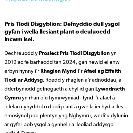
Pris Tlodi Disgyblion: Defnyddio dull ysgol
gyfan i wella llesiant plant o deuluoedd
incwm isel.
Dechreuodd y
Prosiect Pris Tlodi Disgyblion
yn
2019 ac fe barhaodd tan 2024, gan newid ei enw
erbyn hynny i’r
Rhaglen Mynd i’r Afael ag Effaith
Tlodi ar Addysg
. Roedd y rhaglen a’r adnoddau, a
dderbyniodd gefnogaeth a chyllid gan
Lywodraeth
Cymru
yn rhan o’u hymrwymiad i fynd i’r afael â
lefelau cynyddol o dlodi plant a gwella iechyd a lles
emosiynol pob plentyn yng Nghymru, wedi’u dylunio
ar gyfer pob ysgol a gynhelir a lleoliad addysgol