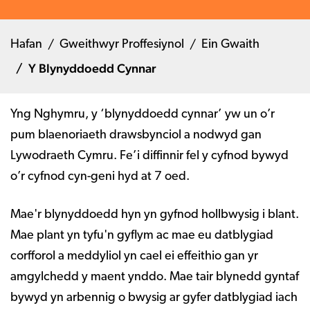
Hafan
Gweithwyr Proffesiynol
Ein Gwaith
Y Blynyddoedd Cynnar
Yng Nghymru, y ‘blynyddoedd cynnar’ yw un o’r
pum blaenoriaeth drawsbynciol a nodwyd gan
Lywodraeth Cymru. Fe’i diffinnir fel y cyfnod bywyd
o’r cyfnod cyn-geni hyd at 7 oed.
Mae'r blynyddoedd hyn yn gyfnod hollbwysig i blant.
Mae plant yn tyfu'n gyflym ac mae eu datblygiad
corfforol a meddyliol yn cael ei effeithio gan yr
amgylchedd y maent ynddo. Mae tair blynedd gyntaf
bywyd yn arbennig o bwysig ar gyfer datblygiad iach