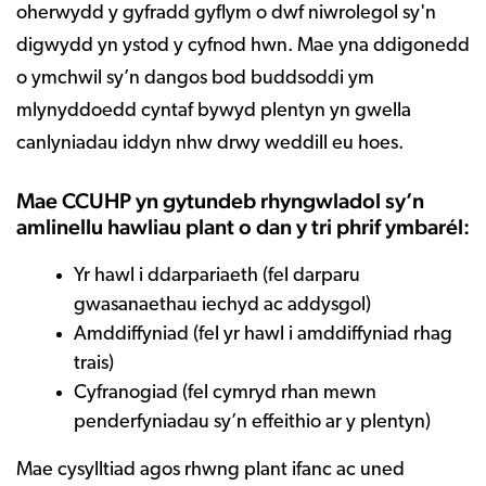
oherwydd y gyfradd gyflym o dwf niwrolegol sy'n
digwydd yn ystod y cyfnod hwn. Mae yna ddigonedd
o ymchwil sy’n dangos bod buddsoddi ym
mlynyddoedd cyntaf bywyd plentyn yn gwella
canlyniadau iddyn nhw drwy weddill eu hoes.
Mae CCUHP yn gytundeb rhyngwladol sy’n
amlinellu hawliau plant o dan y tri phrif ymbarél:
Yr hawl i ddarpariaeth (fel darparu
gwasanaethau iechyd ac addysgol)
Amddiffyniad (fel yr hawl i amddiffyniad rhag
trais)
Cyfranogiad (fel cymryd rhan mewn
penderfyniadau sy’n effeithio ar y plentyn)
Mae cysylltiad agos rhwng plant ifanc ac uned