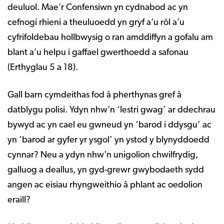
deuluol. Mae’r Confensiwn yn cydnabod ac yn
cefnogi rhieni a theuluoedd yn gryf a’u rôl a’u
cyfrifoldebau hollbwysig o ran amddiffyn a gofalu am
blant a’u helpu i gaffael gwerthoedd a safonau
(Erthyglau 5 a 18).
Gall barn cymdeithas fod â pherthynas gref â
datblygu polisi. Ydyn nhw’n ‘lestri gwag’ ar ddechrau
bywyd ac yn cael eu gwneud yn ‘barod i ddysgu’ ac
yn ‘barod ar gyfer yr ysgol’ yn ystod y blynyddoedd
cynnar? Neu a ydyn nhw'n unigolion chwilfrydig,
galluog a deallus, yn gyd-grewr gwybodaeth sydd
angen ac eisiau rhyngweithio â phlant ac oedolion
eraill?