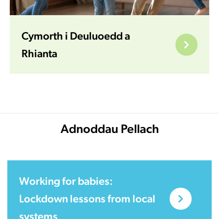
Cymorth i Deuluoedd a
Rhianta
Adnoddau Pellach
Working for babies:
Lockdown lessons from local
systems