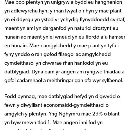
Mae pob plentyn yn unigryw a bydd eu hanghenion
yn adlewyrchu hyn; y rhan fwyaf o'r hyn y mae plant
yn ei ddysgu yn ystod yr ychydig flynyddoedd cyntaf,
maent yn aml yn darganfod yn naturiol drostynt eu
hunain ac maent yn ei wneud yn eu ffordd a'u hamser
eu hunain. Mae'r amgylchedd y mae plant yn tyfu i
fyny ynddo o ran gofod ffisegol ac amgylchedd
cymdeithasol yn chwarae rhan hanfodol yn eu
datblygiad. Dyna pam yr angen am ryngweithiadau a
gofal cadarnhaol a meithringar gan ofalwyr sylfaenol.
Fodd bynnag, mae datblygiad hefyd yn digwydd o
fewn y diwylliant economaidd-gymdeithasol o
amgylch y plentyn. Yng Nghymru mae 29% o blant
yn byw mewn tlodi1. Mae angen inni fod yn