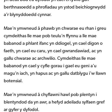
berthnasoedd a phrofiadau yn ystod beichiogrwydd
a’r blynyddoedd cynnar.
Mae'n ymwneud â phawb yn chwarae eu rhan i greu
cymdeithas lle mae pob teulu'n ffynnu a lle mae
babanod a phlant ifanc yn ddiogel, yn cael digon o
faeth, yn cael eu caru, yn cael gwrandawiad, ac yn
gallu chwarae ac archwilio. Cymdeithas lle mae
babanod yn cael y cyfle gorau i gael eu geni a’u
magu’n iach, yn hapus ac yn gallu datblygu i'w llawn
botensial.
Mae’n ymwneud â chyflawni hawl pob plentyn i
blentyndod da yn awr, a hefyd adeiladu sylfaen gref
ar gyfer y dyfodol.