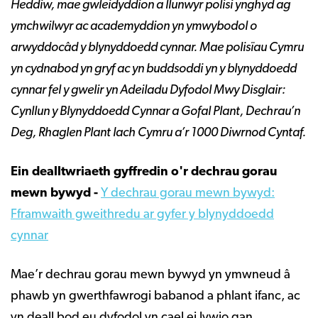
Heddiw, mae gwleidyddion a llunwyr polisi ynghyd ag
ymchwilwyr ac academyddion yn ymwybodol o
arwyddocâd y blynyddoedd cynnar. Mae polisïau Cymru
yn cydnabod yn gryf ac yn buddsoddi yn y blynyddoedd
cynnar fel y gwelir yn Adeiladu Dyfodol Mwy Disglair:
Cynllun y Blynyddoedd Cynnar a Gofal Plant, Dechrau’n
Deg, Rhaglen Plant Iach Cymru a’r 1000 Diwrnod Cyntaf.
Ein dealltwriaeth gyffredin o'r dechrau gorau
mewn bywyd -
Y dechrau gorau mewn bywyd:
Fframwaith gweithredu ar gyfer y blynyddoedd
cynnar
Mae’r dechrau gorau mewn bywyd yn ymwneud â
phawb yn gwerthfawrogi babanod a phlant ifanc, ac
yn deall bod eu dyfodol yn cael ei lywio gan