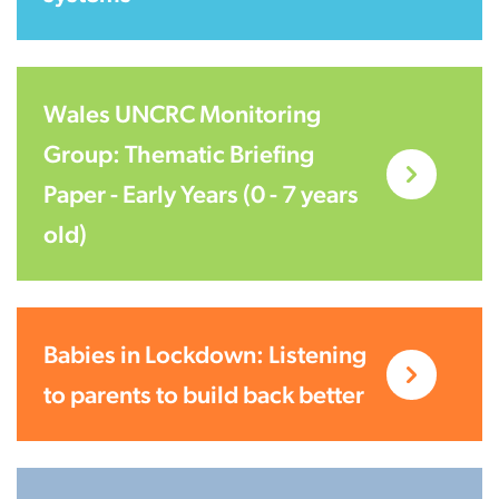
Wales UNCRC Monitoring
Group: Thematic Briefing
Paper - Early Years (0 - 7 years
old)
Babies in Lockdown: Listening
to parents to build back better