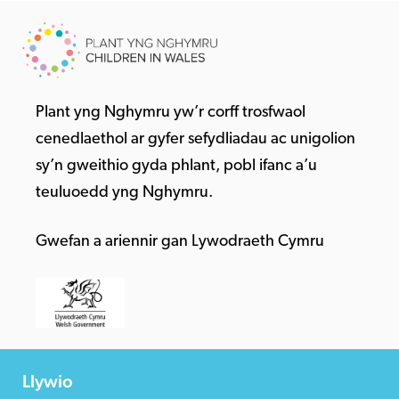
Plant yng Nghymru yw’r corff trosfwaol
cenedlaethol ar gyfer sefydliadau ac unigolion
sy’n gweithio gyda phlant, pobl ifanc a’u
teuluoedd yng Nghymru.
Gwefan a ariennir gan Lywodraeth Cymru
Llywio