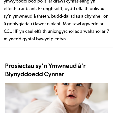
ymwybodol bod polisi ar draws cynfas eang yn
effeithio ar blant. Er enghraifft, bydd effaith polisïau
sy’n ymwneud â threth, budd-daliadau a chymhellion
â goblygiadau i lawer o blant. Mae sawl agwedd ar
CCUHP yn cael effaith uniongyrchol ac arwahanol ar 7
mlynedd gyntaf bywyd plentyn.
Prosiectau sy'n Ymwneud â'r
Blynyddoedd Cynnar