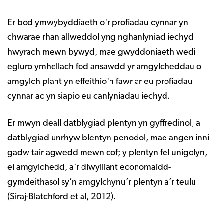
Er bod ymwybyddiaeth o'r profiadau cynnar yn
chwarae rhan allweddol yng nghanlyniad iechyd
hwyrach mewn bywyd, mae gwyddoniaeth wedi
egluro ymhellach fod ansawdd yr amgylcheddau o
amgylch plant yn effeithio'n fawr ar eu profiadau
cynnar ac yn siapio eu canlyniadau iechyd.
Er mwyn deall datblygiad plentyn yn gyffredinol, a
datblygiad unrhyw blentyn penodol, mae angen inni
gadw tair agwedd mewn cof; y plentyn fel unigolyn,
ei amgylchedd, a’r diwylliant economaidd-
gymdeithasol sy’n amgylchynu’r plentyn a’r teulu
(Siraj-Blatchford et al, 2012).