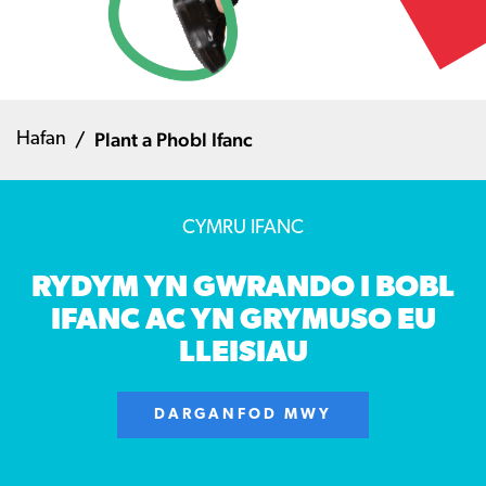
Plant a Phobl Ifanc
Hafan
CYMRU IFANC
RYDYM YN GWRANDO I BOBL
IFANC AC YN GRYMUSO EU
LLEISIAU
DARGANFOD MWY