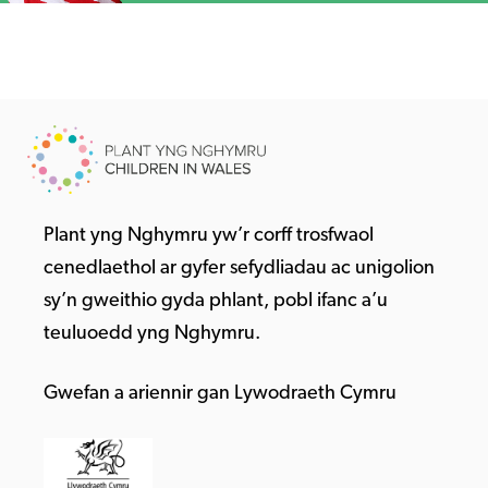
Plant yng Nghymru yw’r corff trosfwaol
cenedlaethol ar gyfer sefydliadau ac unigolion
sy’n gweithio gyda phlant, pobl ifanc a’u
teuluoedd yng Nghymru.
Gwefan a ariennir gan Lywodraeth Cymru