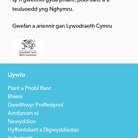
sy’n gweithio gyda phlant, pobl ifanc a’u
teuluoedd yng Nghymru.
Gwefan a ariennir gan Lywodraeth Cymru
Llywio
Plant a Phobl Ifanc
Rhieni
Gweithwyr Proffesiynol
Amdanom ni
Newyddion
Hyfforddiant a Digwyddiadau