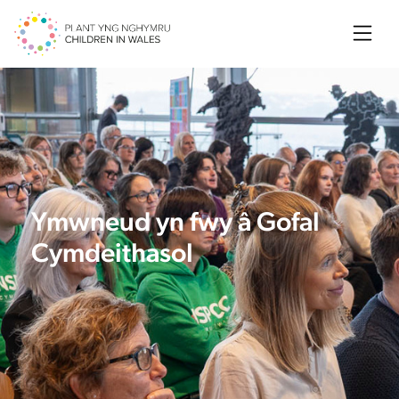
Searc
Ymwneud yn fwy â Gofal
Cymdeithasol