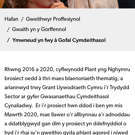
Hafan
Gweithwyr Proffesiynol
Gwaith yn y Gorffennol
Ymwneud yn fwy â Gofal Cymdeithasol
Rhwng 2016 a 2020, cyflwynodd Plant yng Nghymru
brosiect oedd â thri maes blaenoriaeth thematig, a
ariannwyd trwy Grant Llywodraeth Cymru i’r Trydydd
Sector ar gyfer Gwasanaethau Cymdeithasol
Cynaliadwy. Er i’r prosiect hwn ddod i ben ym mis
Mawrth 2020, mae llawer o’r allbynnau a’r adnoddau
a ddatblygwyd gan dîm y prosiect yn ddefnyddiol o
hyd i’r rhai sy’n gweithio gyda phlant agored i niwed