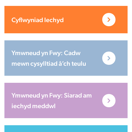
Cyflwyniad Iechyd
Ymwneud yn Fwy: Cadw
mewn cysylltiad â’ch teulu
Ymwneud yn Fwy: Siarad am
iechyd meddwl