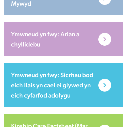
Mywyd
Ymwneud yn fwy: Arian a
chyllidebu
Ymwneud yn fwy: Sicrhau bod
eich llais yn cael ei glywed yn
eich cyfarfod adolygu
Kinship Care Factsheet (Mar