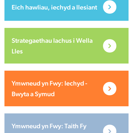
Eich hawliau, iechyd a llesiant
Strategaethau Iachus i Wella
Lles
Ymwneud yn Fwy: Iechyd -
Bwyta a Symud
Ymwneud yn Fwy: Taith Fy