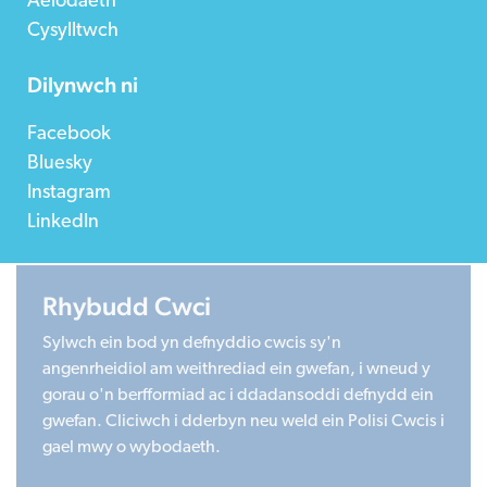
Aelodaeth
Cysylltwch
Dilynwch ni
Facebook
Bluesky
Instagram
LinkedIn
Rhybudd Cwci
©2026 Children in Wales
Sylwch ein bod yn defnyddio cwcis sy'n
Registered Charity 1020313. Company limited by
angenrheidiol am weithrediad ein gwefan, i wneud y
guarantee 2805996.
gorau o'n berfformiad ac i ddadansoddi defnydd ein
Head office: Cardiff University Social Science Research
gwefan. Cliciwch i dderbyn neu weld ein Polisi Cwcis i
Park (SPARK), Cardiff, CF24 4HQ
gael mwy o wybodaeth.
Made by Limegreentangerine