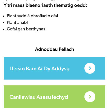
Y tri maes blaenoriaeth thematig oedd:
Plant sydd â phrofiad o ofal
Plant anabl
Gofal gan berthynas
Adnoddau Pellach
Lleisio Barn Ar Dy Addysg
Canllawiau Asesu Iechyd