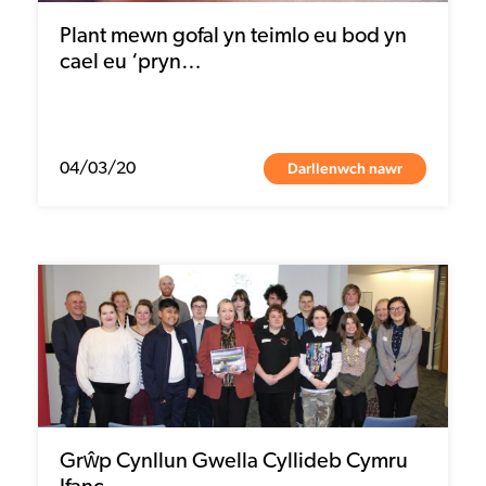
Plant mewn gofal yn teimlo eu bod yn
cael eu ‘pryn…
Darllenwch nawr
04/03/20
Grŵp Cynllun Gwella Cyllideb Cymru