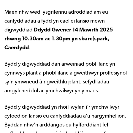
Maen nhw wedi ysgrifennu adroddiad am eu
canfyddiadau a fydd yn cael ei lansio mewn
digwyddiad
Ddydd Gwener 14 Mawrth 2025
rhwng 10.30am ac 1.30pm yn sbarc|spark,
Caerdydd
.
Bydd y digwyddiad dan arweiniad pobl ifanc yn
cynnwys plant a phobl ifanc a gweithwyr proffesiynol
sy'n ymwneud â'r gweithlu plant, sefydliadau
amgylcheddol ac ymchwilwyr yn y maes.
Bydd y digwyddiad yn rhoi llwyfan i'r ymchwilwyr
cyfoedion lansio eu canfyddiadau a'u hargymhellion.
Byddan nhw'n arddangos eu hyfforddiant fel