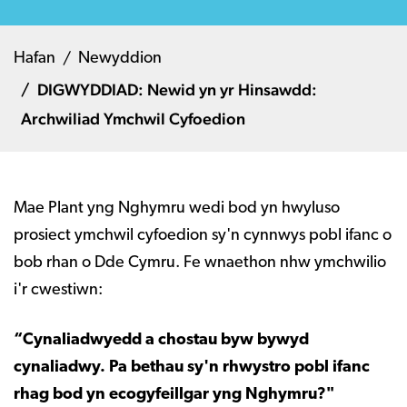
Hafan
Newyddion
DIGWYDDIAD: Newid yn yr Hinsawdd:
Archwiliad Ymchwil Cyfoedion
Mae Plant yng Nghymru wedi bod yn hwyluso
prosiect ymchwil cyfoedion sy'n cynnwys pobl ifanc o
bob rhan o Dde Cymru. Fe wnaethon nhw ymchwilio
i'r cwestiwn:
“Cynaliadwyedd a chostau byw bywyd
cynaliadwy. Pa bethau sy'n rhwystro pobl ifanc
rhag bod yn ecogyfeillgar yng Nghymru?"