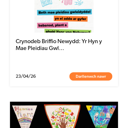
Crynodeb Briffio Newydd: Yr Hyn y
Mae Pleidiau Gwl…
Darllenwch nawr
23/04/26