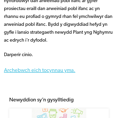
hyfforddwyr dan arweiniad pobl ifanc ar gyfer
prosiectau eraill dan arweiniad pobl ifanc ac yn
rhannu eu profiad o gymryd rhan fel ymchwilwyr dan
arweiniad pobl ifanc. Bydd y digwyddiad hefyd yn
gyfle i lansio strategaeth newydd Plant yng Nghymru
ac edrych i'r dyfodol.
Darperir cinio.
Archebwch eich tocynnau yma.
Newyddion sy’n gysylltiedig