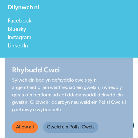
Dilynwch ni
Facebook
Bluesky
Instagram
LinkedIn
Rhybudd Cwci
©2026 Children in Wales
Sylwch ein bod yn defnyddio cwcis sy'n
Registered Charity 1020313. Company limited by
angenrheidiol am weithrediad ein gwefan, i wneud y
guarantee 2805996.
gorau o'n berfformiad ac i ddadansoddi defnydd ein
Head office: Cardiff University Social Science Research
gwefan. Cliciwch i dderbyn neu weld ein Polisi Cwcis i
Park (SPARK), Cardiff, CF24 4HQ
gael mwy o wybodaeth.
Made by Limegreentangerine
Allow all
Gweld ein Polisi Cwcis