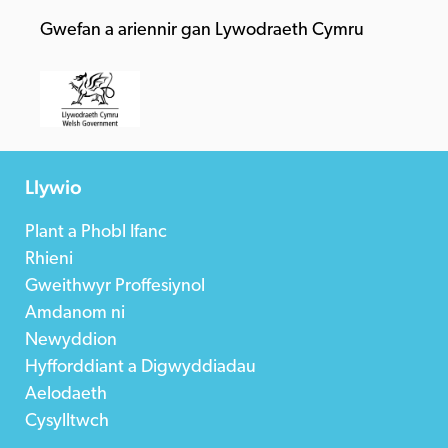
Gwefan a ariennir gan Lywodraeth Cymru
Llywio
Plant a Phobl Ifanc
Rhieni
Gweithwyr Proffesiynol
Amdanom ni
Newyddion
Hyfforddiant a Digwyddiadau
Aelodaeth
Cysylltwch