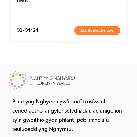
Ifanc
Darllenwch nawr
02/04/24
Plant yng Nghymru yw’r corff trosfwaol
cenedlaethol ar gyfer sefydliadau ac unigolion
sy’n gweithio gyda phlant, pobl ifanc a’u
teuluoedd yng Nghymru.