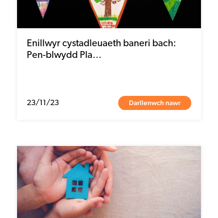
Enillwyr cystadleuaeth baneri bach:
Pen-blwydd Pla…
Darllenwch nawr
23/11/23