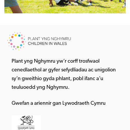
Plant yng Nghymru yw’r corff trosfwaol
cenedlaethol ar gyfer sefydliadau ac unigolion
sy’n gweithio gyda phlant, pobl ifanc a’u
teuluoedd yng Nghymru.
Gwefan a ariennir gan Lywodraeth Cymru