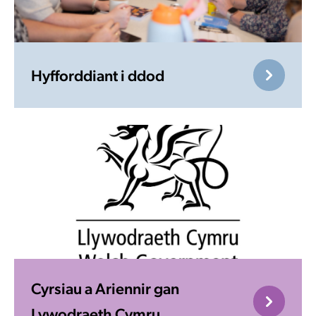
Hyfforddiant i ddod
Cyrsiau a Ariennir gan
Lywodraeth Cymru