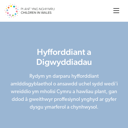
Searc
Hyfforddiant a
Digwyddiadau
Rydym yn darparu hyfforddiant
amlddisgyblaethol o ansawdd uchel sydd wedi'i
wreiddio ym mholisi Cymru a hawliau plant, gan
ddod â gweithwyr proffesiynol ynghyd ar gyfer
dysgu ymarferol a chynhwysol.