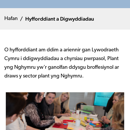
Hyfforddiant a Digwyddiadau
Hafan
O hyfforddiant am ddim a ariennir gan Lywodraeth
Cymru i ddigwyddiadau a chyrsiau pwrpasol, Plant
yng Nghymru yw'r ganolfan ddysgu broffesiynol ar
draws y sector plant yng Nghymru.