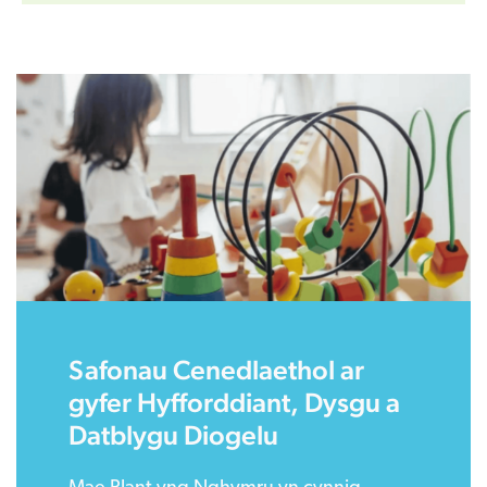
Safonau Cenedlaethol ar
gyfer Hyfforddiant, Dysgu a
Datblygu Diogelu