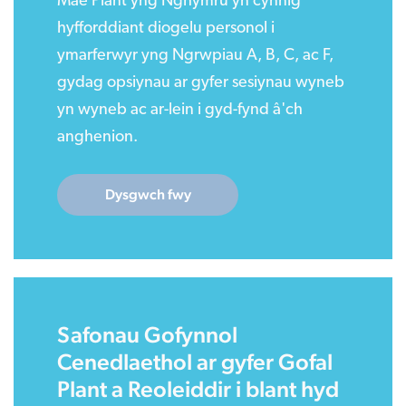
Mae Plant yng Nghymru yn cynnig
hyfforddiant diogelu personol i
ymarferwyr yng Ngrwpiau A, B, C, ac F,
gydag opsiynau ar gyfer sesiynau wyneb
yn wyneb ac ar-lein i gyd-fynd â'ch
anghenion.
Dysgwch fwy
Safonau Gofynnol
Cenedlaethol ar gyfer Gofal
Plant a Reoleiddir i blant hyd