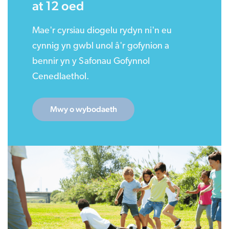
at 12 oed
Mae'r cyrsiau diogelu rydyn ni'n eu
cynnig yn gwbl unol â'r gofynion a
bennir yn y Safonau Gofynnol
Cenedlaethol.
Mwy o wybodaeth