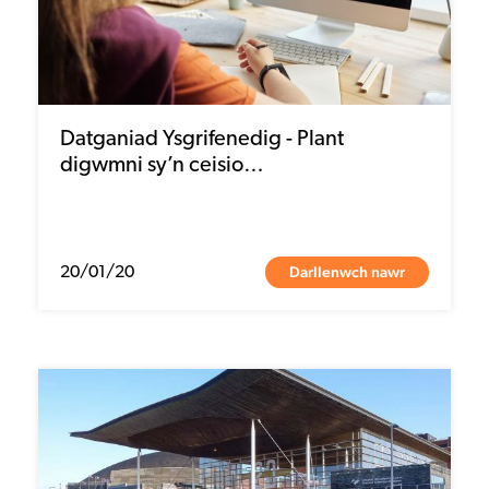
Datganiad Ysgrifenedig - Plant
digwmni sy’n ceisio…
Darllenwch nawr
20/01/20