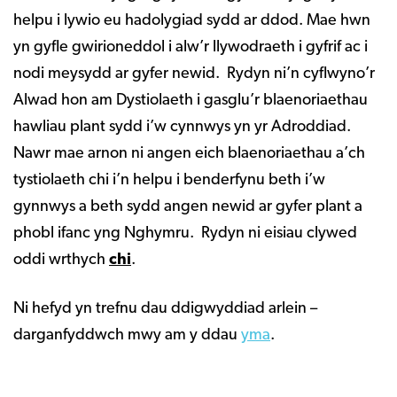
helpu i lywio eu hadolygiad sydd ar ddod. Mae hwn
yn gyfle gwirioneddol i alw’r llywodraeth i gyfrif ac i
nodi meysydd ar gyfer newid. Rydyn ni’n cyflwyno’r
Alwad hon am Dystiolaeth i gasglu’r blaenoriaethau
hawliau plant sydd i’w cynnwys yn yr Adroddiad.
Nawr mae arnon ni angen eich blaenoriaethau a’ch
tystiolaeth chi i’n helpu i benderfynu beth i’w
gynnwys a beth sydd angen newid ar gyfer plant a
phobl ifanc yng Nghymru. Rydyn ni eisiau clywed
oddi wrthych
chi
.
Ni hefyd yn trefnu dau ddigwyddiad arlein –
darganfyddwch mwy am y ddau
yma
.