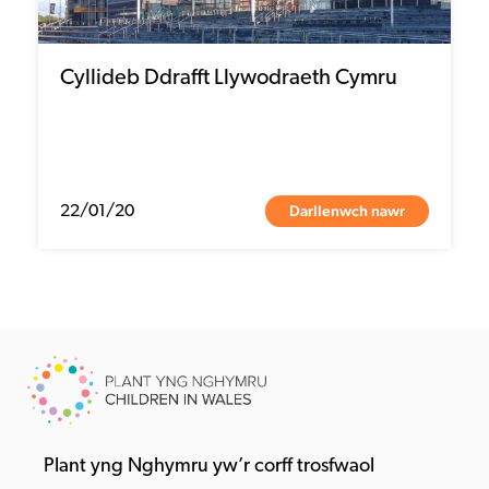
Cyllideb Ddrafft Llywodraeth Cymru
Darllenwch nawr
22/01/20
Plant yng Nghymru yw’r corff trosfwaol