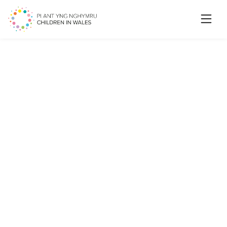
Searc
Galwad am Dystiolaeth a
Digwyddiadau Cynyddu
Capasiti – Cyflwr Hawliau
Plant yng Nghymru