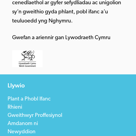
cenedlaethol ar gyfer sefydliadau ac unigolion
sy’n gweithio gyda phlant, pobl ifanc a’u
teuluoedd yng Nghymru.
Gwefan a ariennir gan Lywodraeth Cymru
Llywio
Plant a Phobl Ifanc
Rhieni
Gweithwyr Proffesiynol
Amdanom ni
Newyddion