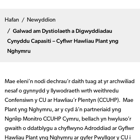
Hafan
Newyddion
Galwad am Dystiolaeth a Digwyddiadau
Cynyddu Capasiti – Cyflwr Hawliau Plant yng
Nghymru
Mae eleni’n nodi dechrau’r daith tuag at yr archwiliad
nesaf o gynnydd y llywodraeth wrth weithredu
Confensiwn y CU ar Hawliau’r Plentyn (CCUHP). Mae
Plant yng Nghymru, ar y cyd â’n partneriaid yng
Ngrŵp Monitro CCUHP Cymru, bellach yn hwyluso’r
gwaith o ddatblygu a chyflwyno Adroddiad ar Gyflwr
Hawliau Plant yng Nghymru ar gyfer Pwyllgor y CU i