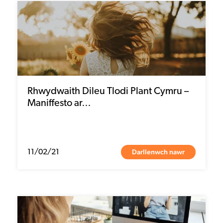
Rhwydwaith Dileu Tlodi Plant Cymru –
Maniffesto ar…
Darllenwch nawr
11/02/21