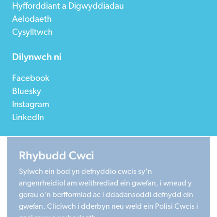
Hyfforddiant a Digwyddiadau
Aelodaeth
Cysylltwch
Dilynwch ni
Facebook
Bluesky
Instagram
LinkedIn
Rhybudd Cwci
©2026 Children in Wales
Sylwch ein bod yn defnyddio cwcis sy'n
Registered Charity 1020313. Company limited by
angenrheidiol am weithrediad ein gwefan, i wneud y
guarantee 2805996.
gorau o'n berfformiad ac i ddadansoddi defnydd ein
Head office: Cardiff University Social Science Research
gwefan. Cliciwch i dderbyn neu weld ein Polisi Cwcis i
Park (SPARK), Cardiff, CF24 4HQ