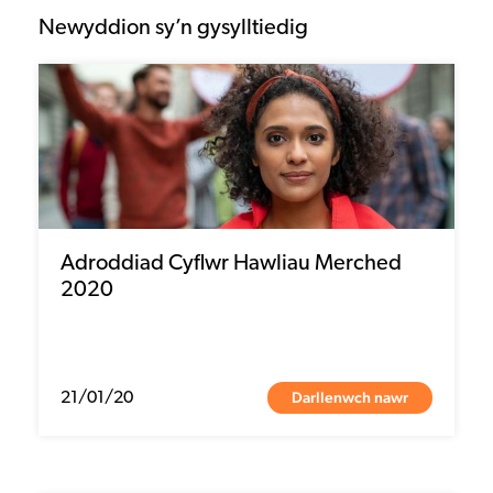
Newyddion sy’n gysylltiedig
Adroddiad Cyflwr Hawliau Merched
2020
Darllenwch nawr
21/01/20