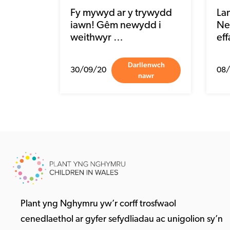
Fy mywyd ar y trywydd
La
iawn! Gêm newydd i
Ne
weithwyr …
eff
Darllenwch
30/09/20
08/
nawr
Plant yng Nghymru yw’r corff trosfwaol
cenedlaethol ar gyfer sefydliadau ac unigolion sy’n