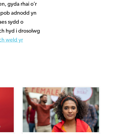
n, gyda rhai o’r
e pob adnodd yn
aes sydd o
ch hyd i drosolwg
ch weld yr