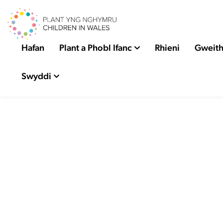
Hafan
Plant a Phobl Ifanc
Rhieni
Gweith
Swyddi
Adn
y
ad