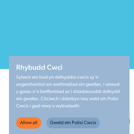
Rhybudd Cwci
Sylwch ein bod yn defnyddio cwcis sy'n
angenrheidiol am weithrediad ein gwefan, i wneud
y gorau o'n berfformiad ac i ddadansoddi defnydd
ein gwefan. Cliciwch i dderbyn neu weld ein Polisi
Cwcis i gael mwy o wybodaeth.
Made by Limegreentangerine
Allow all
Gweld ein Polisi Cwcis