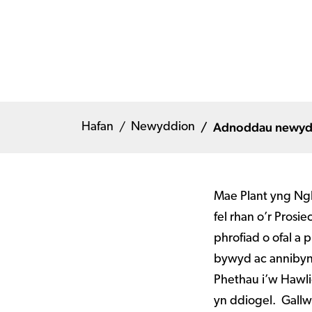
Adnoddau newydd
Hafan
Newyddion
Mae Plant yng Ng
fel rhan o’r Prosi
phrofiad o ofal a 
bywyd ac annibyni
Phethau i’w Hawli
yn ddiogel. Gallw