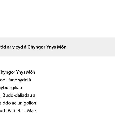
d ar y cyd â Chyngor Ynys Môn
 Chyngor Ynys Môn
obl ifanc sydd â
hybu sgiliau
, Budd-daliadau a
eiddo ac unigolion
urf ‘Padlets’. Mae