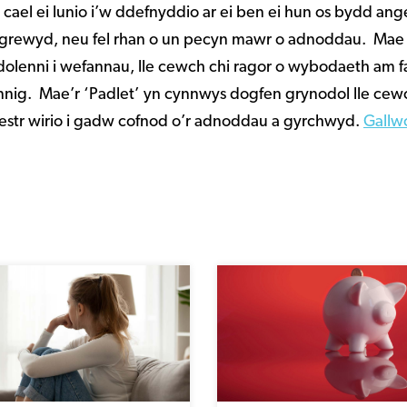
ael ei lunio i’w ddefnyddio ar ei ben ei hun os bydd ange
a grewyd, neu fel rhan o un pecyn mawr o adnoddau. Ma
dolenni i wefannau, lle cewch chi ragor o wybodaeth am f
nig. Mae’r ‘Padlet’ yn cynnwys dogfen grynodol lle cew
estr wirio i gadw cofnod o’r adnoddau a gyrchwyd.
Gallw