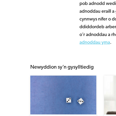
pob adnodd wedi c
adnoddau eraill 
cynnwys nifer o d
ddiddordeb arben
o’r adnoddau a rh
adnoddau yma
.
Newyddion sy’n gysylltiedig