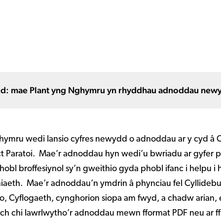
Chyngor Ynys Môn
: mae Plant yng Nghymru yn rhyddhau adnoddau newyd
hymru wedi lansio cyfres newydd o adnoddau ar y cyd â
ect Paratoi. Mae’r adnoddau hyn wedi’u bwriadu ar gyfer p
phobl broffesiynol sy’n gweithio gyda phobl ifanc i helpu i 
aeth. Mae’r adnoddau’n ymdrin â phynciau fel Cyllidebu
o, Cyflogaeth, cynghorion siopa am fwyd, a chadw arian, 
ch chi lawrlwytho’r adnoddau mewn fformat PDF neu ar ff