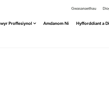
Gwasanaethau
Dio
wyr Proffesiynol
Amdanom Ni
Hyfforddiant a 
oddau newydd: mae P
ng Nghymru yn rhyddh
noddau newydd ar y cy