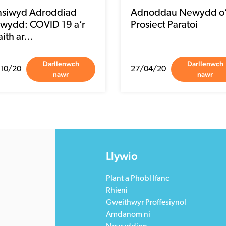
nsiwyd Adroddiad
Adnoddau Newydd o’
wydd: COVID 19 a’r
Prosiect Paratoi
aith ar…
Darllenwch
Darllenwch
10/20
27/04/20
nawr
nawr
Llywio
Plant a Phobl Ifanc
Rhieni
Gweithwyr Proffesiynol
Amdanom ni