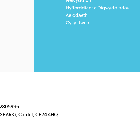
Newyddion
Hyfforddiant a Digwyddiadau
Aelodaeth
Cysylltwch
 2805996.
k (SPARK), Cardiff, CF24 4HQ