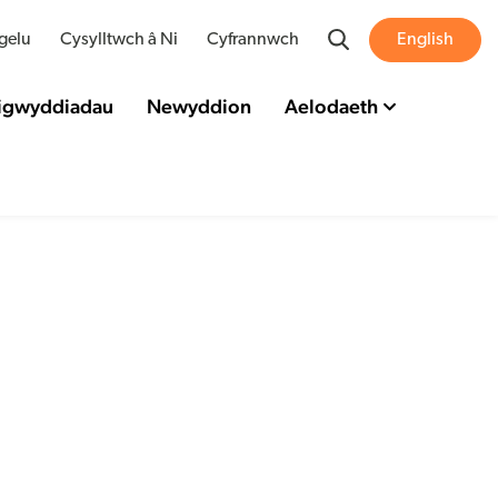
Search
gelu
Cysylltwch â Ni
Cyfrannwch
English
Digwyddiadau
Newyddion
Aelodaeth
lant
au
d â