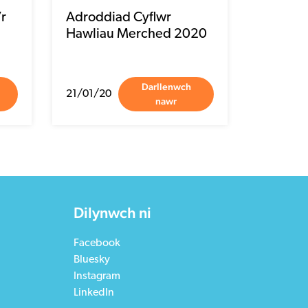
r
Adroddiad Cyflwr
Hawliau Merched 2020
Darllenwch
21/01/20
nawr
Dilynwch ni
Facebook
Bluesky
Instagram
LinkedIn