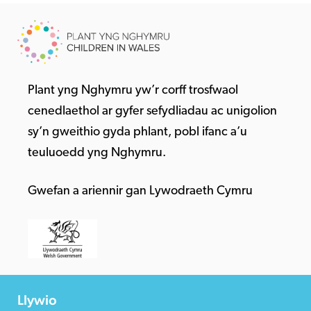
Plant yng Nghymru yw’r corff trosfwaol
cenedlaethol ar gyfer sefydliadau ac unigolion
sy’n gweithio gyda phlant, pobl ifanc a’u
teuluoedd yng Nghymru.
Gwefan a ariennir gan Lywodraeth Cymru
Llywio