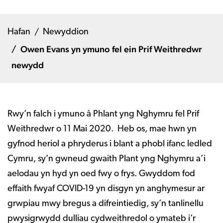
Hafan
Newyddion
Owen Evans yn ymuno fel ein Prif Weithredwr
newydd
Rwy’n falch i ymuno â Phlant yng Nghymru fel Prif
Weithredwr o 11 Mai 2020. Heb os, mae hwn yn
gyfnod heriol a phryderus i blant a phobl ifanc ledled
Cymru, sy’n gwneud gwaith Plant yng Nghymru a’i
aelodau yn hyd yn oed fwy o frys. Gwyddom fod
effaith fwyaf COVID-19 yn disgyn yn anghymesur ar
grwpiau mwy bregus a difreintiedig, sy’n tanlinellu
pwysigrwydd dulliau cydweithredol o ymateb i’r