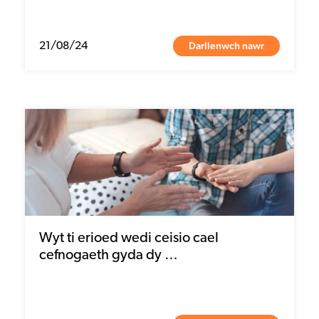
Darllenwch nawr
21/08/24
Wyt ti erioed wedi ceisio cael
cefnogaeth gyda dy …