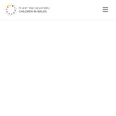
Searc
Owen Evans yn ymuno fel
ein Prif Weithredwr newydd