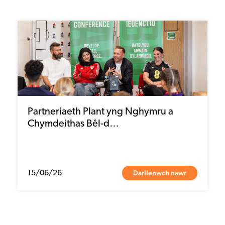
Partneriaeth Plant yng Nghymru a
Chymdeithas Bêl-d…
Darllenwch nawr
15/06/26