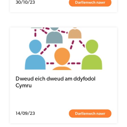
Darllenwch nawr
30/10/23
Dweud eich dweud am ddyfodol
Cymru
Darllenwch nawr
14/09/23