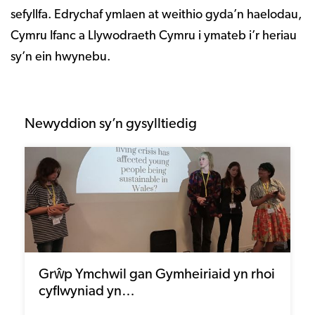
sefyllfa. Edrychaf ymlaen at weithio gyda’n haelodau,
Cymru Ifanc a Llywodraeth Cymru i ymateb i’r heriau
sy’n ein hwynebu.
Newyddion sy’n gysylltiedig
Grŵp Ymchwil gan Gymheiriaid yn rhoi
cyflwyniad yn…