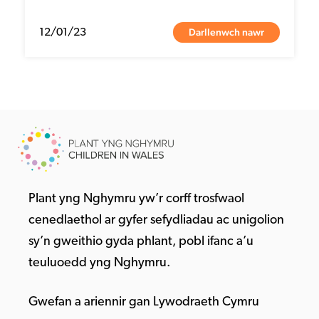
Darllenwch nawr
12/01/23
Plant yng Nghymru yw’r corff trosfwaol
cenedlaethol ar gyfer sefydliadau ac unigolion
sy’n gweithio gyda phlant, pobl ifanc a’u
teuluoedd yng Nghymru.
Gwefan a ariennir gan Lywodraeth Cymru