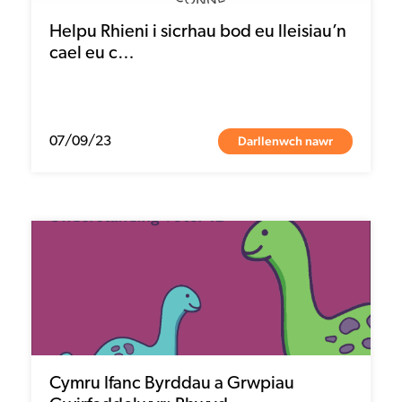
Helpu Rhieni i sicrhau bod eu lleisiau’n
cael eu c…
Darllenwch nawr
07/09/23
Cymru Ifanc Byrddau a Grwpiau