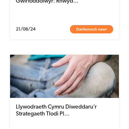
Gwirfoddolwyr: Rhwyd…
Darllenwch nawr
21/08/24
Llywodraeth Cymru Diweddaru’r
Strategaeth Tlodi Pl…