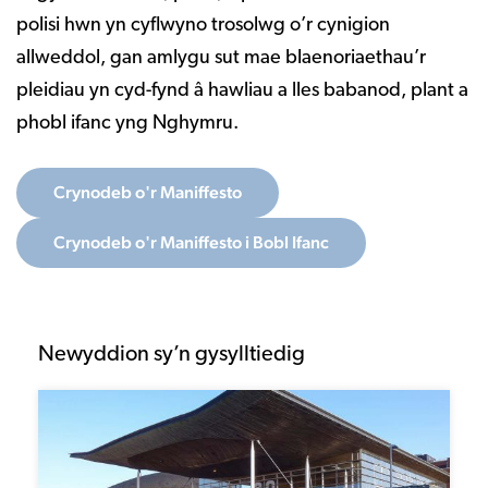
polisi hwn yn cyflwyno trosolwg o’r cynigion
allweddol, gan amlygu sut mae blaenoriaethau’r
pleidiau yn cyd-fynd â hawliau a lles babanod, plant a
phobl ifanc yng Nghymru.
Crynodeb o'r Maniffesto
Crynodeb o'r Maniffesto i Bobl Ifanc
Newyddion sy’n gysylltiedig