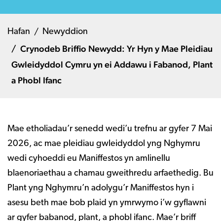
Hafan
Newyddion
Crynodeb Briffio Newydd: Yr Hyn y Mae Pleidiau
Gwleidyddol Cymru yn ei Addawu i Fabanod, Plant
a Phobl Ifanc
Mae etholiadau’r senedd wedi’u trefnu ar gyfer 7 Mai
2026, ac mae pleidiau gwleidyddol yng Nghymru
wedi cyhoeddi eu Maniffestos yn amlinellu
blaenoriaethau a chamau gweithredu arfaethedig. Bu
Plant yng Nghymru’n adolygu’r Maniffestos hyn i
asesu beth mae bob plaid yn ymrwymo i’w gyflawni
ar gyfer babanod, plant, a phobl ifanc. Mae’r briff