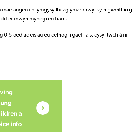
h mae angen i ni ymgysylltu ag ymarferwyr sy'n gweithio 
edd er mwyn mynegi eu barn.
-5 oed ac eisiau eu cefnogi i gael llais, cysylltwch â ni.
ving
oung
ildren a
ice info