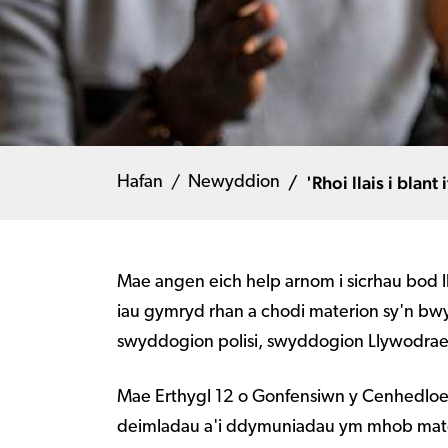
'Rhoi llais i blan
Hafan
Newyddion
Mae angen eich help arnom i sicrhau bod ll
iau gymryd rhan a chodi materion sy'n bw
swyddogion polisi, swyddogion Llywodra
Mae Erthygl 12 o Gonfensiwn y Cenhedloedd
deimladau a'i ddymuniadau ym mhob mater sy