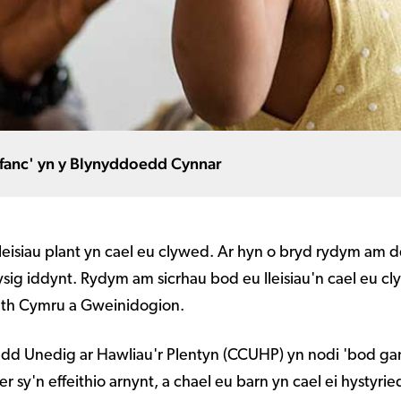
t ifanc' yn y Blynyddoedd Cynnar
eisiau plant yn cael eu clywed. Ar hyn o bryd rydym am dd
ysig iddynt. Rydym am sicrhau bod eu lleisiau'n cael eu
eth Cymru a Gweinidogion.
 Unedig ar Hawliau'r Plentyn (CCUHP) yn nodi 'bod gan bo
'n effeithio arnynt, a chael eu barn yn cael ei hystyried 