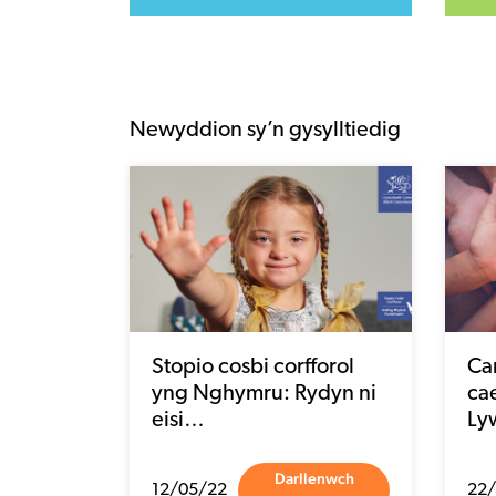
Newyddion sy’n gysylltiedig
Stopio cosbi corfforol
Ca
yng Nghymru: Rydyn ni
ca
eisi…
Ly
Darllenwch
12/05/22
22