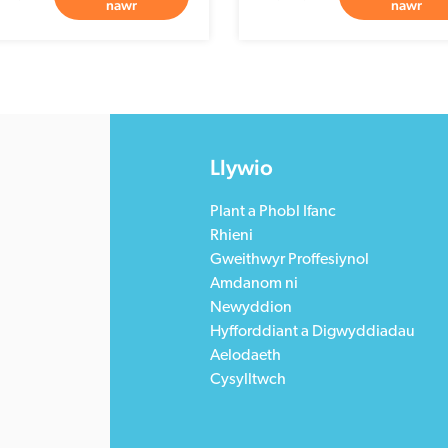
nawr
nawr
Llywio
Plant a Phobl Ifanc
Rhieni
Gweithwyr Proffesiynol
Amdanom ni
Newyddion
Hyfforddiant a Digwyddiadau
Aelodaeth
Cysylltwch