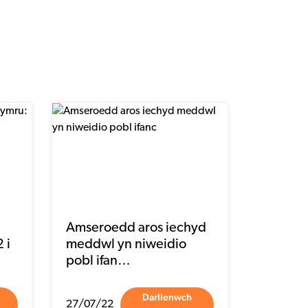
Amseroedd aros iechyd
 i
meddwl yn niweidio
pobl ifan…
Darllenwch
27/07/22