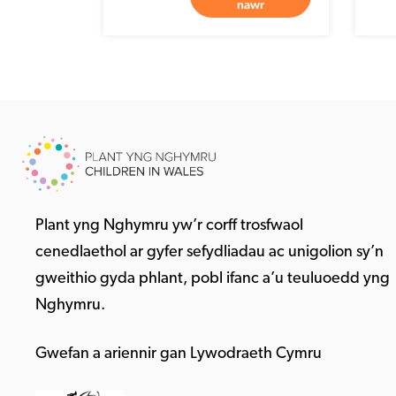
nawr
Plant yng Nghymru yw’r corff trosfwaol
cenedlaethol ar gyfer sefydliadau ac unigolion sy’n
gweithio gyda phlant, pobl ifanc a’u teuluoedd yng
Nghymru.
Gwefan a ariennir gan Lywodraeth Cymru