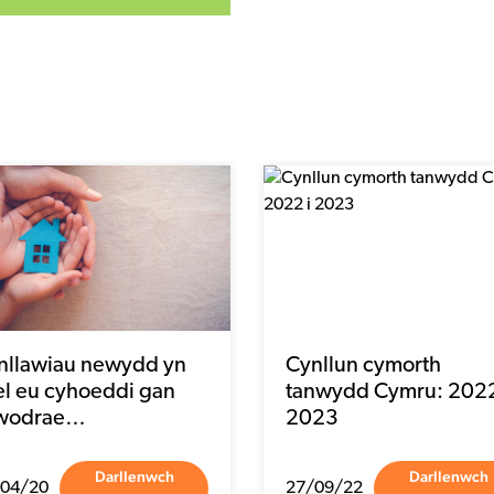
nllawiau newydd yn
Cynllun cymorth
el eu cyhoeddi gan
tanwydd Cymru: 2022
wodrae…
2023
Darllenwch
Darllenwch
/04/20
27/09/22