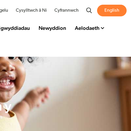
Search
gelu
Cysylltwch â Ni
Cyfrannwch
English
Digwyddiadau
Newyddion
Aelodaeth
n y