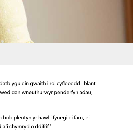
atblygu ein gwaith i roi cyfleoedd i blant
 clywed gan wneuthurwyr penderfyniadau,
b plentyn yr hawl i fynegi ei farn, ei
a'i chymryd o ddifrif.'