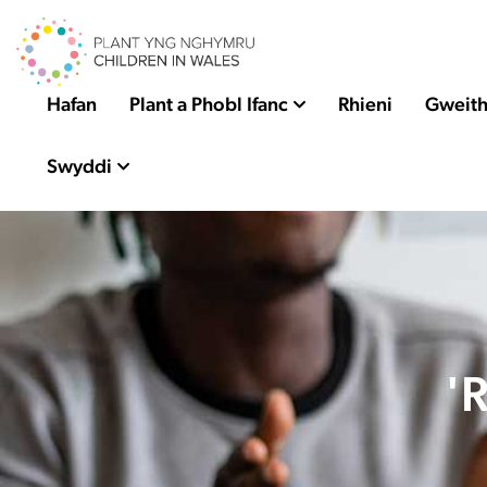
Hafan
Plant a Phobl Ifanc
Rhieni
Gweith
Swyddi
'R