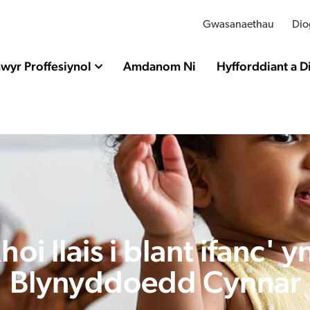
Gwasanaethau
Dio
wyr Proffesiynol
Amdanom Ni
Hyfforddiant a 
hoi llais i blant ifanc' y
Blynyddoedd Cynnar