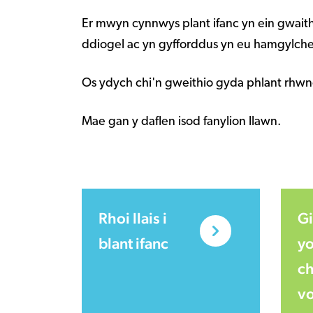
Er mwyn cynnwys plant ifanc yn ein gwait
ddiogel ac yn gyfforddus yn eu hamgylch
Os ydych chi'n gweithio gyda phlant rhwng 0
Mae gan y daflen isod fanylion llawn.
Rhoi llais i
Gi
blant ifanc
y
ch
vo