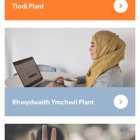
Tlodi Plant
Rhwydwaith Ymchwil Plant