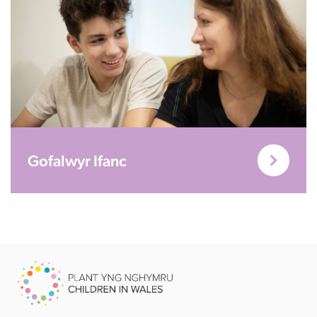
Gofalwyr Ifanc