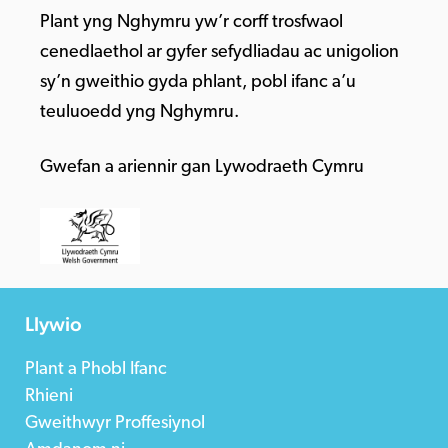
Plant yng Nghymru yw’r corff trosfwaol
cenedlaethol ar gyfer sefydliadau ac unigolion
sy’n gweithio gyda phlant, pobl ifanc a’u
teuluoedd yng Nghymru.
Gwefan a ariennir gan Lywodraeth Cymru
Llywio
Plant a Phobl Ifanc
Rhieni
Gweithwyr Proffesiynol