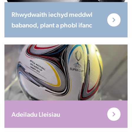
Rhwydwaith iechyd meddwl
babanod, plant a phobl ifanc
Adeiladu Lleisiau