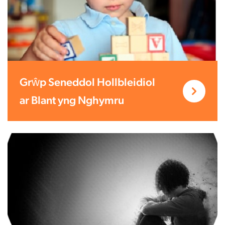
Grŵp Seneddol Hollbleidiol
ar Blant yng Nghymru