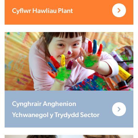
Cyflwr Hawliau Plant
Cynghrair Anghenion
Ychwanegol y Trydydd Sector