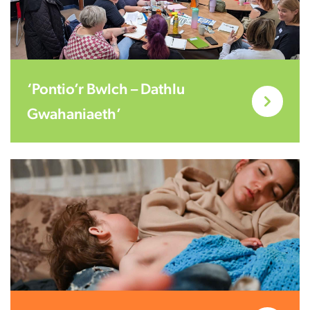
‘Pontio’r Bwlch – Dathlu
Gwahaniaeth’