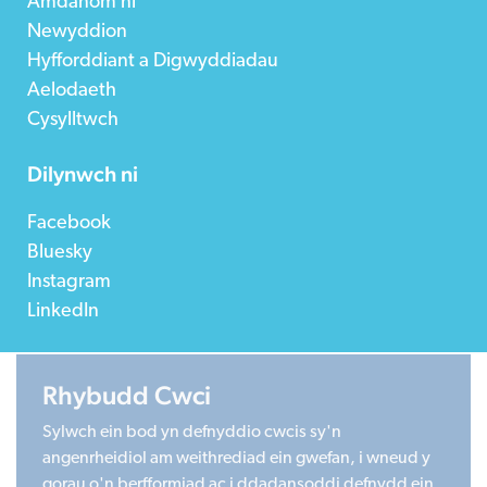
Amdanom ni
Newyddion
Hyfforddiant a Digwyddiadau
Aelodaeth
Cysylltwch
Dilynwch ni
Facebook
Bluesky
Instagram
LinkedIn
Rhybudd Cwci
©2026 Children in Wales
Sylwch ein bod yn defnyddio cwcis sy'n
Registered Charity 1020313. Company limited by
angenrheidiol am weithrediad ein gwefan, i wneud y
guarantee 2805996.
gorau o'n berfformiad ac i ddadansoddi defnydd ein