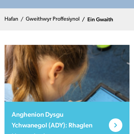
Ein Gwaith
Hafan
Gweithwyr Proffesiynol
Anghenion Dysgu
Ychwanegol (ADY): Rhaglen