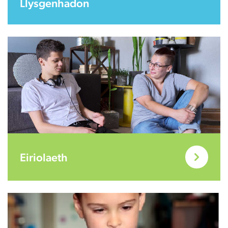
Llysgenhadon
Eiriolaeth