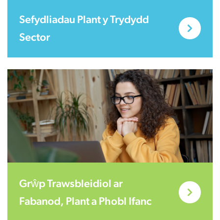
Sefydliadau Plant y Trydydd
Sector
Grŵp Trawsbleidiol ar
Fabanod, Plant a Phobl Ifanc