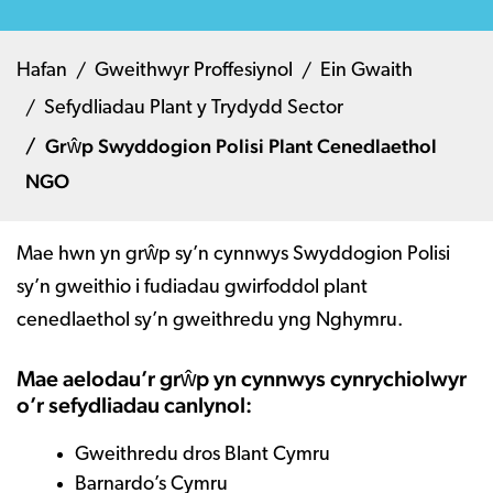
Hafan
Gweithwyr Proffesiynol
Ein Gwaith
Sefydliadau Plant y Trydydd Sector
Grŵp Swyddogion Polisi Plant Cenedlaethol
NGO
Mae hwn yn grŵp sy’n cynnwys Swyddogion Polisi
sy’n gweithio i fudiadau gwirfoddol plant
cenedlaethol sy’n gweithredu yng Nghymru.
Mae aelodau’r grŵp yn cynnwys cynrychiolwyr
o’r sefydliadau canlynol:
Gweithredu dros Blant Cymru
Barnardo’s Cymru