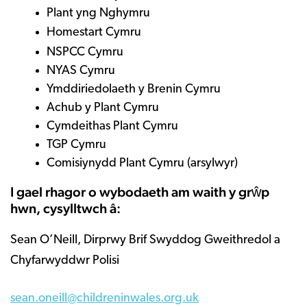
Plant yng Nghymru
Homestart Cymru
NSPCC Cymru
NYAS Cymru
Ymddiriedolaeth y Brenin Cymru
Achub y Plant Cymru
Cymdeithas Plant Cymru
TGP Cymru
Comisiynydd Plant Cymru (arsylwyr)
I gael rhagor o wybodaeth am waith y grŵp
hwn, cysylltwch â:
Sean O’Neill, Dirprwy Brif Swyddog Gweithredol a
Chyfarwyddwr Polisi
sean.oneill@childreninwales.org.uk