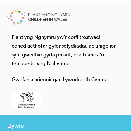
Plant yng Nghymru yw’r corff trosfwaol
cenedlaethol ar gyfer sefydliadau ac unigolion
sy’n gweithio gyda phlant, pobl ifanc a’u
teuluoedd yng Nghymru.
Gwefan a ariennir gan Lywodraeth Cymru
Llywio