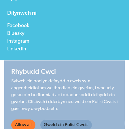
Dilynwch ni
Facebook
Bluesky
Instagram
LinkedIn
Rhybudd Cwci
©2026 Children in Wales
Sylwch ein bod yn defnyddio cwcis sy'n
Registered Charity 1020313. Company limited by
angenrheidiol am weithrediad ein gwefan, i wneud y
guarantee 2805996.
gorau o'n berfformiad ac i ddadansoddi defnydd ein
Head office: Cardiff University Social Science Research
gwefan. Cliciwch i dderbyn neu weld ein Polisi Cwcis i
Park (SPARK), Cardiff, CF24 4HQ
gael mwy o wybodaeth.
Made by Limegreentangerine
Allow all
Gweld ein Polisi Cwcis