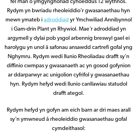
fel rhan o ymgynghoriad cyhoeddus 12 wythnos.
Rydym yn bwriadu rheoleiddio’r gwasanaethau hyn
mewn ymateb i
adroddiad
yr Ymchwiliad Annibynnol
i Gam-drin Plant yn Rhywiol. Mae'r adroddiad yn
argymell y dylai pob ysgol arbennig breswyl gael ei
harolygu yn unol â safonau ansawdd cartrefi gofal yng
Nghymru. Rydym wedi llunio Rheoliadau drafft sy'n
diffinio cwmpas y gwasanaeth ac yn gosod gofynion
ar ddarparwyr ac unigolion cyfrifol y gwasanaethau
hyn. Rydym hefyd wedi llunio canllawiau statudol
drafft ategol.
Rydym hefyd yn gofyn am eich barn ar dri maes arall
sy’n ymwneud â rheoleiddio gwasanaethau gofal
cymdeithasol: