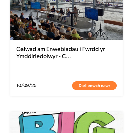
Galwad am Enwebiadau i Fwrdd yr
Ymddiriedolwyr - C…
Darllenwch nawr
10/09/25