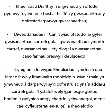
· Rheoliadau Drafft sy'n ei gwneud yn orfodol i
gynnwys cyfeiriad e-bost a rhif ffôn y gwasanaeth ar y
gofrestr darparwyr gwasanaethau;
· Diweddariadau i'r Canllawiau Statudol ar gyfer
gwasanaethau cartrefi gofal, gwasanaethau cymorth
cartref, gwasanaethau llety diogel a gwasanaethau
canolfannau preswyl i deuluoedd;
· Cynigion i ddiwygio Rheoliadau i ymdrin â dau
fater o fewn y fframwaith rheoleiddio. Mae'r rhain yn
ymwneud â darparwyr sy'n cofrestru ac yna’n addasu
cartrefi gofal 4 ystafell wely (gan osgoi gorfod
bodloni'r gofynion amgylcheddol ychwanegol, megis
cael cyfleusterau en-suite), a rheoleiddio