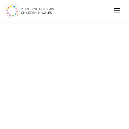
Searc
Ymgynghoriad: Rheoleiddio
gwasanaethau preswyl
ysgolion arbennig a diwygio
rheoliadau â chanllawiau
ategol sy’n ymwneud â
meysydd eraill o reoleiddio
gwasanaethau gofal
cymdeithasol.