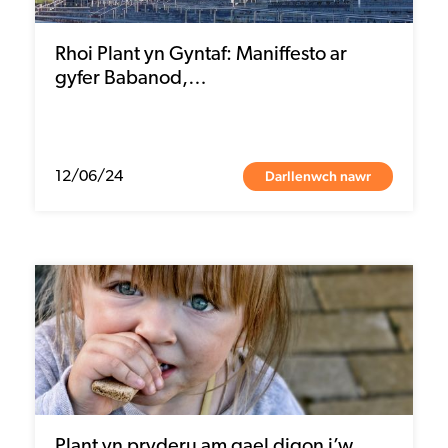
Rhoi Plant yn Gyntaf: Maniffesto ar
gyfer Babanod,…
Darllenwch nawr
12/06/24
Plant yn pryderu am gael digon i’w