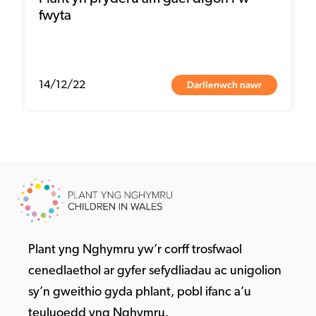
fwyta
Darllenwch nawr
14/12/22
Plant yng Nghymru yw’r corff trosfwaol
cenedlaethol ar gyfer sefydliadau ac unigolion
sy’n gweithio gyda phlant, pobl ifanc a’u
teuluoedd yng Nghymru.