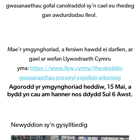
gwasanaethau gofal canolraddol sy'n cael eu rhedeg
gan awdurdodau lleol.
Mae’r ymgynghoriad, a fersiwn hawdd ei darllen, ar
gael ar wefan Llywodraeth Cymru
yma:
https://www.llyw.cymru/rheoleiddio-
gwasanaethau-preswyl-ysgolion-arbennig
Agorodd yr ymgynghoriad heddiw, 15 Mai, a
bydd yn cau am hanner nos ddydd Sul 6 Awst.
Newyddion sy’n gysylltiedig