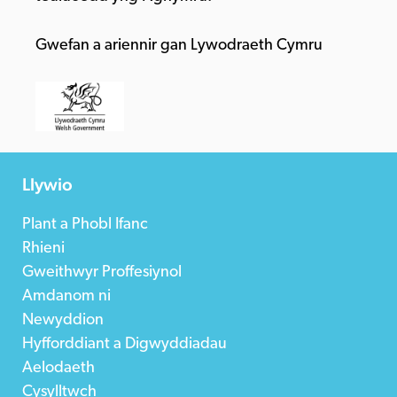
Gwefan a ariennir gan Lywodraeth Cymru
Llywio
Plant a Phobl Ifanc
Rhieni
Gweithwyr Proffesiynol
Amdanom ni
Newyddion
Hyfforddiant a Digwyddiadau
Aelodaeth
Cysylltwch